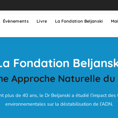
Évènements
Livre
La Fondation Beljanski
Mai
La Fondation Beljansk
ne Approche Naturelle du
t plus de 40 ans, le Dr Beljanski a étudié l’impact des 
environnementales sur la déstabilisation de l’ADN.