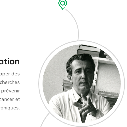
ation
opper des
echerches
 prévenir
 cancer et
roniques.